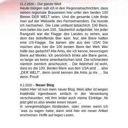
– Die ganze Welt
21.2.2020
Heute morgen sah ich in den Regionalnachrichten, dass
sieben regionale Brauereien hier unter den besten 100
Bieren DER WELT seien. Und die gesamte Liste finde
man auf der Webseite des Fernsehsenders. Da musste
ich nachsehen. Die Liste umfasst tatsächlich 100 Biere,
vom beten bis zum 100., Säuberlich aufgelistet. Vor jeder
Rangzahl war die Flagge des Landes zu sehen, aus
dem das betreffende Bier kam. Nur, alle Biere hatten
eine US-Flagge. Sie kamen alle aus den USA! Die
machen also hier die 100 besten Biere der Welt. Wer
hätte das gedacht? Alle Amis, die ich kenne, bevorzugen
Biere auf Mexiko. Ich persönlich trinke alle Biere gerne,
so lange sie keine amerikanischen sind. Die schmecken
nämlich ziemlich abscheulich. - Die Wahrheit ist wohl,
dass es die 100. Besten Biere aus den USA sind … also
„DER WELT“, denn sonst kennen die Amis ja nix … Na
denn: Prost!
–
Neuer Blog
8.2.2020
Hallo! Hier ist nun mein neuer Blog. Mein alter ist wegen
Inaktivität irgendwann einfach in der Versenkung
verschwunden; mit ihm leider auch meine Einträge. Ab
jetzt gibt es also wieder einen neuen …
In unregelmäßigen Abständen, oder: immer wenn ich
`was zu sagen habe, dann wird hier ein neuer Artikel
erscheinen. Hoffe auf reges Lesen.