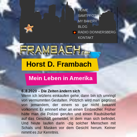
HOME
SAMTPFOTEN
MY BAKERY
BLOG
RADIO DONNERSBERG
KONTAKT
Horst D. Frambach
Mein Leben in Amerika
6..8.2020 – Die Zeiten ändern sich
Wenn ich letztens einkaufen gehe, dann bin ich umringt
von vermummten Gestalten. Plötzlich wird man gegrüsst
von jemandem, der einem so gar nicht bekannt
vorkommt. Er erinnert eher an einen Einbrecher. Früher
hätte man die Polizei gerufen und einen Raubüberfall
auf das Geschäft gemeldet, in dem man sich befindet.
Und heute laufen darin -zig solcher Menschen mit
Schals und Masken vor dem Gesicht herum. Keiner
nimmt es zur Kenntnis.